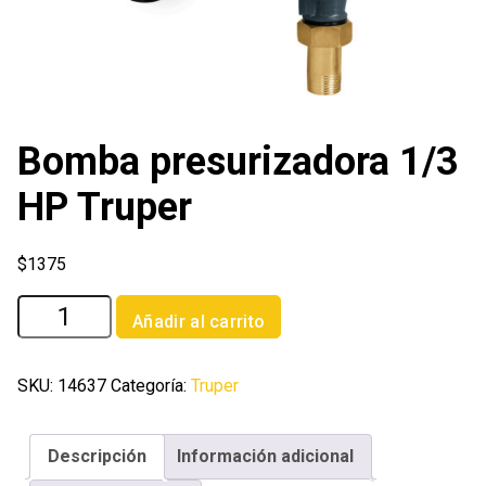
Bomba presurizadora 1/3
HP Truper
$
1375
Bomba
Añadir al carrito
presurizadora
1/3
HP
SKU:
14637
Categoría:
Truper
Truper
cantidad
Descripción
Información adicional