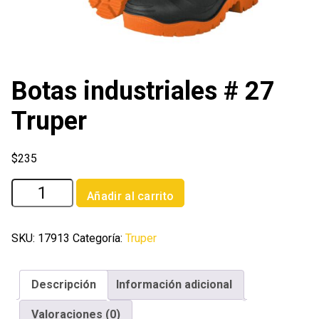
Botas industriales # 27
Truper
$
235
Botas
Añadir al carrito
industriales
#
27
SKU:
17913
Categoría:
Truper
Truper
cantidad
Descripción
Información adicional
Valoraciones (0)