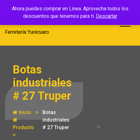
Saltar
Ferretería
Ahora puedes comprar en Linea. Aprovecha todos los
al
descuentos que tenemos para ti.
Descartar
Yurécuaro
contenido
Ferretería Yurécuaro
Botas
industriales
# 27 Truper
Inicio
Botas
industriales
Producto
# 27 Truper