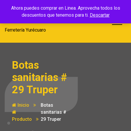
Saltar
Ferretería
Ahora puedes comprar en Linea. Aprovecha todos los
al
descuentos que tenemos para ti.
Descartar
Yurécuaro
contenido
Ferretería Yurécuaro
Botas
sanitarias #
29 Truper
Inicio
Botas
sanitarias #
Producto
29 Truper