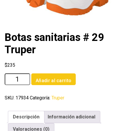
Botas sanitarias # 29
Truper
$
235
Botas
Añadir al carrito
sanitarias
#
29
SKU:
17934
Categoría:
Truper
Truper
cantidad
Descripción
Información adicional
Valoraciones (0)