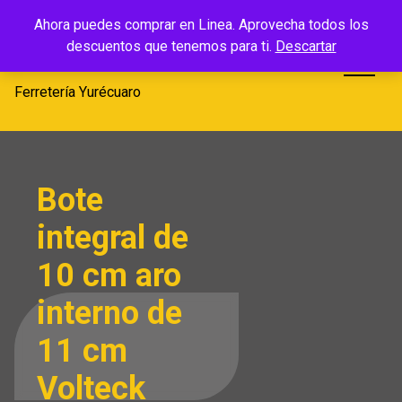
Saltar
Ferretería
Ahora puedes comprar en Linea. Aprovecha todos los
al
descuentos que tenemos para ti.
Descartar
Yurécuaro
contenido
Ferretería Yurécuaro
Bote
integral de
10 cm aro
interno de
11 cm
Volteck