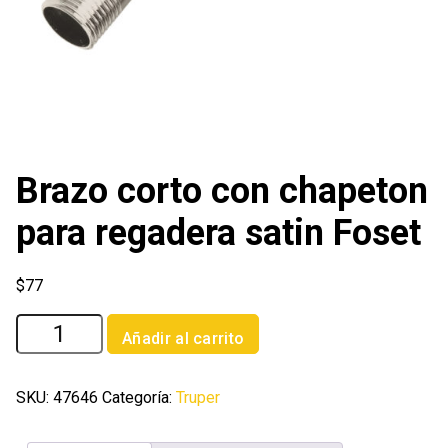
Brazo corto con chapeton
para regadera satin Foset
$
77
Brazo
Añadir al carrito
corto
con
chapeton
SKU:
47646
Categoría:
Truper
para
regadera