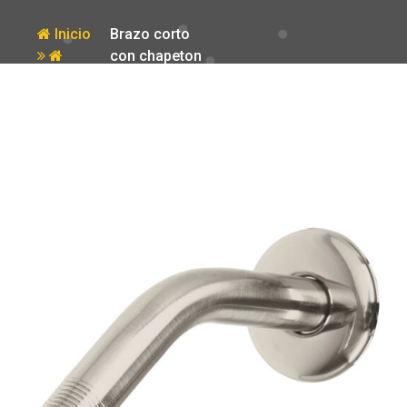
Inicio
Brazo corto
con chapeton
Producto
para regadera
satin Foset