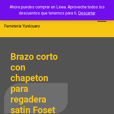
Saltar
Ferretería
Ahora puedes comprar en Linea. Aprovecha todos los
al
descuentos que tenemos para ti.
Descartar
Yurécuaro
contenido
Ferretería Yurécuaro
Brazo corto
con
chapeton
para
regadera
satin Foset