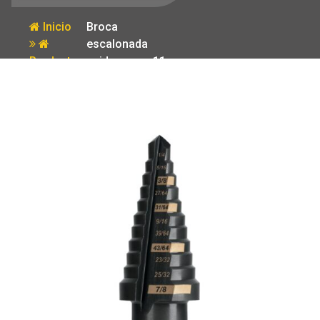
Inicio
Broca
escalonada
Producto
oxido negro 11
escalones 1/4′
a 7/8′