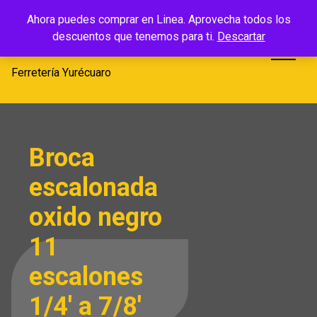
Saltar
Ferretería
Ahora puedes comprar en Linea. Aprovecha todos los
al
descuentos que tenemos para ti.
Descartar
Yurécuaro
contenido
Ferretería Yurécuaro
Broca
escalonada
oxido negro
11
escalones
1/4′ a 7/8′