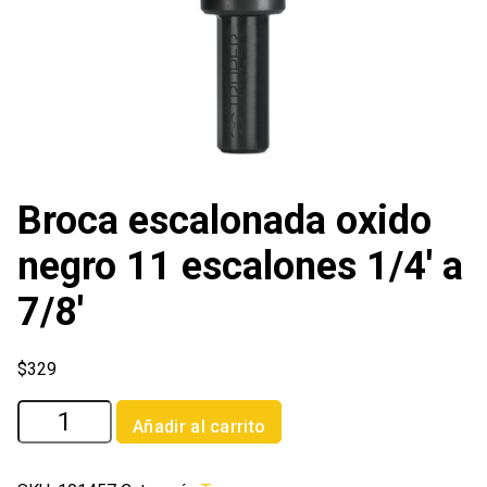
Broca escalonada oxido
negro 11 escalones 1/4′ a
7/8′
$
329
Broca
Añadir al carrito
escalonada
oxido