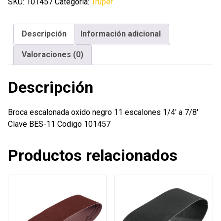
negro
SKU:
101457
Categoría:
Truper
11
escalones
Descripción
Información adicional
1/4'
a
Valoraciones (0)
7/8'
cantidad
Descripción
Broca escalonada oxido negro 11 escalones 1/4′ a 7/8′
Clave BES-11 Codigo 101457
Productos relacionados