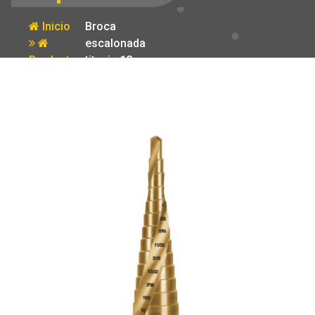
Inicio
Broca
escalonada
Producto
titanio 13
escalones 1/8′
a 1/2′ Expert