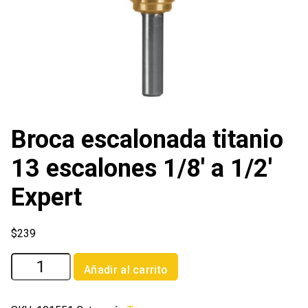
Broca escalonada titanio
13 escalones 1/8′ a 1/2′
Expert
$
239
Broca
Añadir al carrito
escalonada
titanio