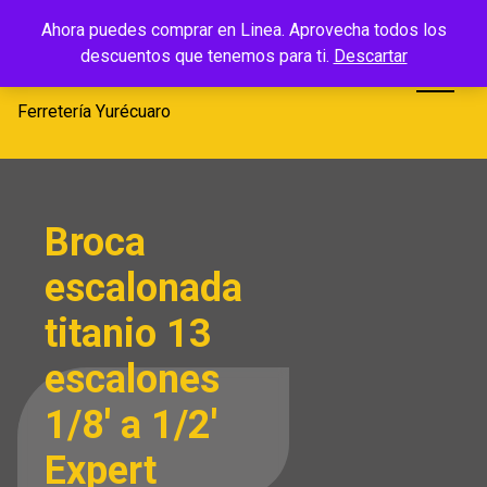
Saltar
Ferretería
Ahora puedes comprar en Linea. Aprovecha todos los
al
descuentos que tenemos para ti.
Descartar
Yurécuaro
contenido
Ferretería Yurécuaro
Broca
escalonada
titanio 13
escalones
1/8′ a 1/2′
Expert