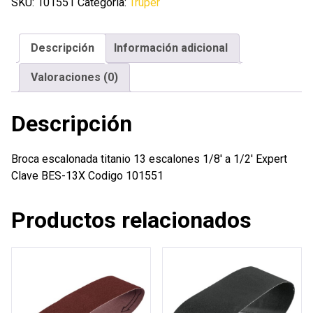
13
SKU:
101551
Categoría:
Truper
escalones
1/8'
Descripción
Información adicional
a
1/2'
Valoraciones (0)
Expert
cantidad
Descripción
Broca escalonada titanio 13 escalones 1/8′ a 1/2′ Expert
Clave BES-13X Codigo 101551
Productos relacionados