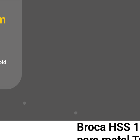
m
old
Broca HSS 1