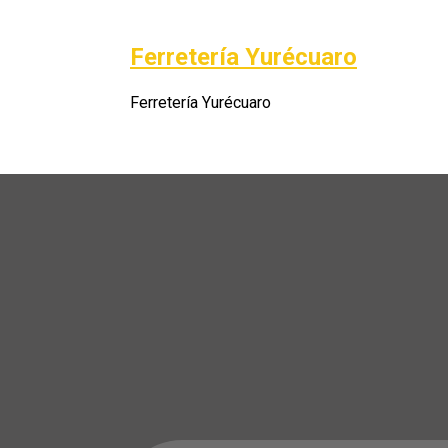
Saltar
al
Ferretería Yurécuaro
Po
contenido
Ferretería Yurécuaro
A