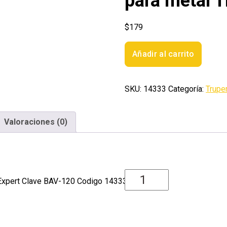
para metal T
$
179
Broca
Añadir al carrito
HSS
12.0
mm
SKU:
14333
Categoría:
Trupe
Trugold
para
metal
Valoraciones (0)
Truper
Expert
cantidad
 Expert Clave BAV-120 Codigo 14333