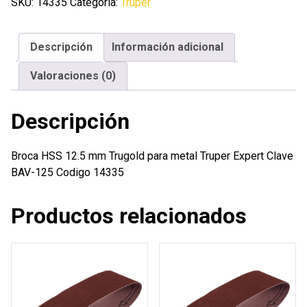
mm
SKU:
14335
Categoría:
Truper
Trugold
para
Descripción
Información adicional
metal
Truper
Valoraciones (0)
Expert
cantidad
Descripción
Broca HSS 12.5 mm Trugold para metal Truper Expert Clave
BAV-125 Codigo 14335
Productos relacionados