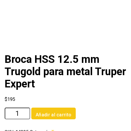
Broca HSS 12.5 mm
Trugold para metal Truper
Expert
$
195
Broca
Añadir al carrito
HSS
12.5