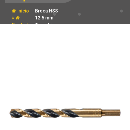
Inicio
Broca HSS
12.5 mm
Producto
Trugold para
metal Truper
Expert