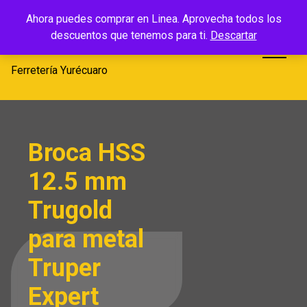
Saltar
Ferretería
Ahora puedes comprar en Linea. Aprovecha todos los
al
descuentos que tenemos para ti.
Descartar
Yurécuaro
contenido
Ferretería Yurécuaro
Broca HSS
12.5 mm
Trugold
para metal
Truper
Expert