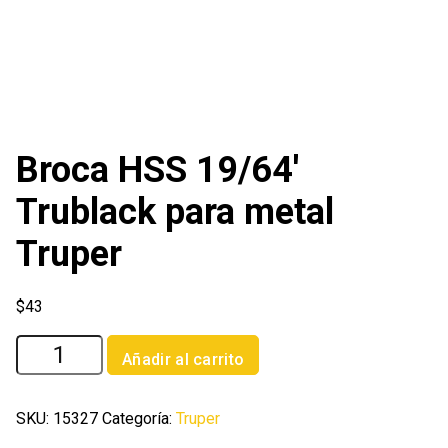
Broca HSS 19/64′
Trublack para metal
Truper
$
43
Broca
Añadir al carrito
HSS
19/64'
Trublack
SKU:
15327
Categoría:
Truper
para