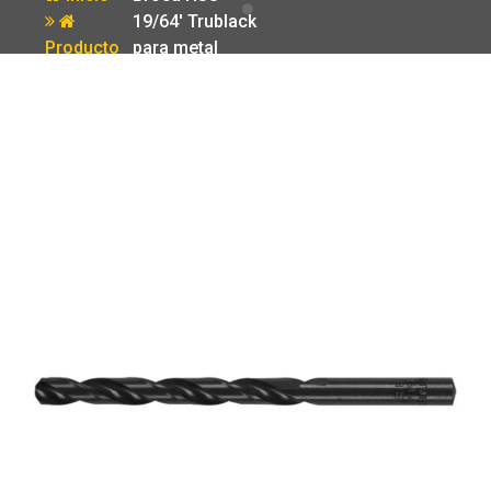
19/64′ Trublack
Producto
para metal
Truper