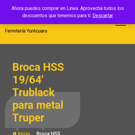
Saltar
Ferretería
Ahora puedes comprar en Linea. Aprovecha todos los
al
descuentos que tenemos para ti.
Descartar
Yurécuaro
contenido
Ferretería Yurécuaro
Broca HSS
19/64′
Trublack
para metal
Truper
Inicio
Broca HSS