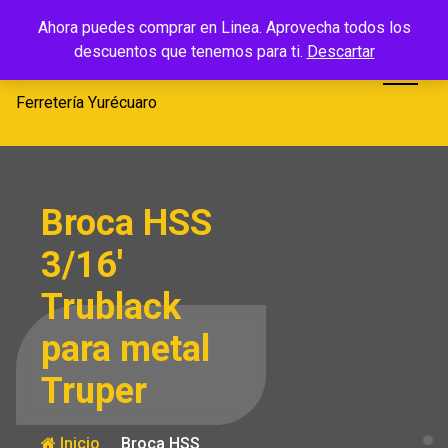
Saltar
Ferretería
Ahora puedes comprar en Linea. Aprovecha todos los
al
descuentos que tenemos para ti.
Descartar
Yurécuaro
contenido
Ferretería Yurécuaro
Broca HSS
3/16′
Trublack
para metal
Truper
Inicio
Broca HSS