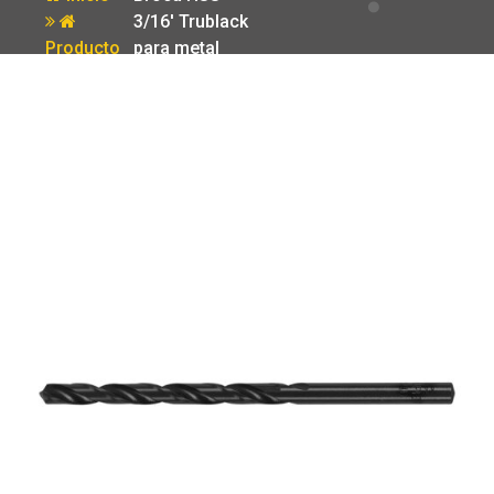
3/16′ Trublack
Producto
para metal
Truper