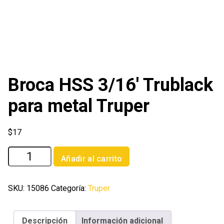
Broca HSS 3/16′ Trublack
para metal Truper
$
17
Broca
Añadir al carrito
HSS
3/16'
Trublack
SKU:
15086
Categoría:
Truper
para
metal
Descripción
Información adicional
Truper