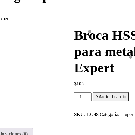
xpert
Broca HSS
para metal
Expert
$
105
Broca
Añadir al carrito
HSS
3/8'
SKU:
12748
Categoría:
Truper
Trugold
para
metal
loraciones (0)