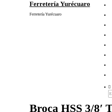
Ferretería Yurécuaro
Saltar
al
Ferretería Yurécuaro
contenido
Bu
Broca HSS 3/8′ T