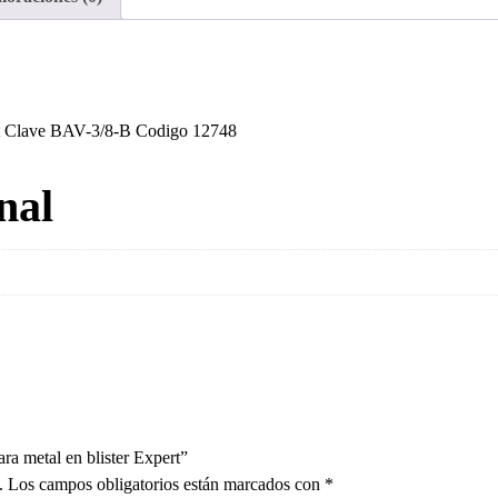
en
blister
Expert
cantidad
ert Clave BAV-3/8-B Codigo 12748
nal
ra metal en blister Expert”
.
Los campos obligatorios están marcados con
*