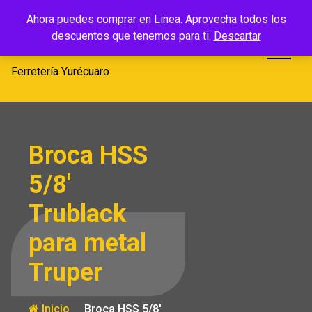
Saltar
Ferretería
Ahora puedes comprar en Linea. Aprovecha todos los
al
descuentos que tenemos para ti.
Descartar
Yurécuaro
contenido
Ferretería Yurécuaro
Broca HSS
5/8′
Trublack
para metal
Truper
Inicio
Broca HSS 5/8′