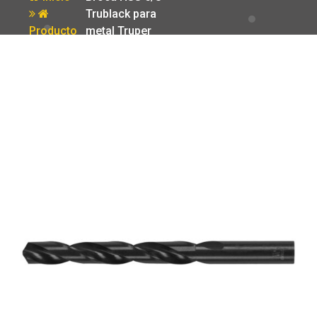
Trublack para
Producto
metal Truper