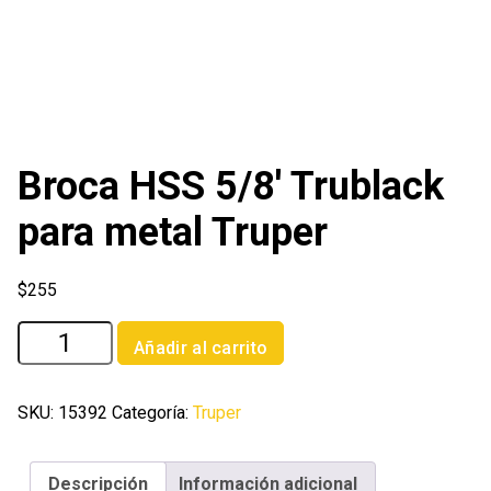
Broca HSS 5/8′ Trublack
para metal Truper
$
255
Broca
Añadir al carrito
HSS
5/8'
Trublack
SKU:
15392
Categoría:
Truper
para
metal
Descripción
Información adicional
Truper