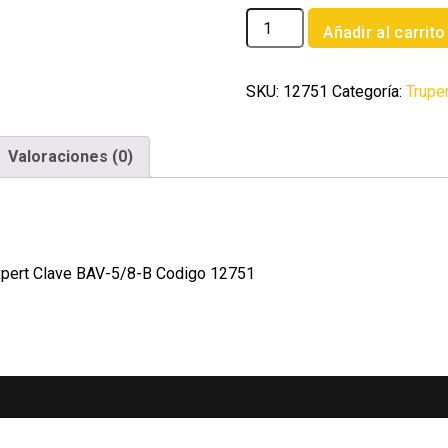
Broca
Añadir al carrito
HSS
5/8'
Trugold
SKU:
12751
Categoría:
Trupe
para
metal
Valoraciones (0)
en
blister
Expert
cantidad
Expert Clave BAV-5/8-B Codigo 12751