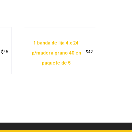
1 banda de lija 4 x 24′
$
35
$
42
p/madera grano 40 en
paquete de 5