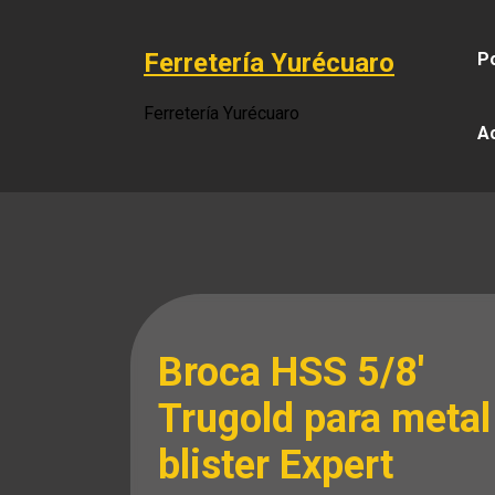
Saltar
al
Ferretería Yurécuaro
Po
contenido
Ferretería Yurécuaro
A
Broca HSS 5/8′
Trugold para metal
blister Expert