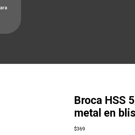
para
Broca HSS 5/
metal en bli
$
369