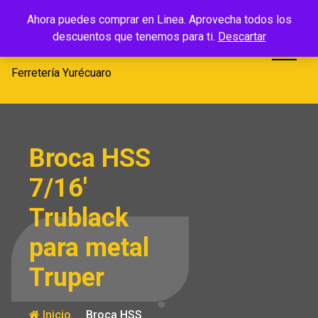
Saltar
Ferretería
Ahora puedes comprar en Linea. Aprovecha todos los
al
descuentos que tenemos para ti.
Descartar
Yurécuaro
contenido
Ferretería Yurécuaro
Broca HSS
7/16′
Trublack
para metal
Truper
Inicio
Broca HSS