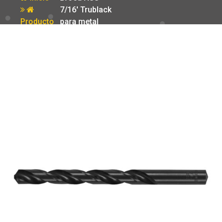
7/16′ Trublack
Producto
para metal
Truper