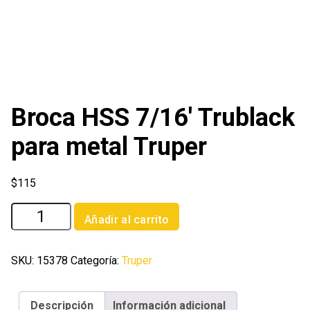
Broca HSS 7/16′ Trublack
para metal Truper
$
115
Broca
Añadir al carrito
HSS
7/16'
Trublack
SKU:
15378
Categoría:
Truper
para
metal
Descripción
Información adicional
Truper