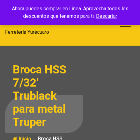
Saltar
Ferretería
Ahora puedes comprar en Linea. Aprovecha todos los
al
descuentos que tenemos para ti.
Descartar
Yurécuaro
contenido
Ferretería Yurécuaro
Broca HSS
7/32′
Trublack
para metal
Truper
Inicio
Broca HSS