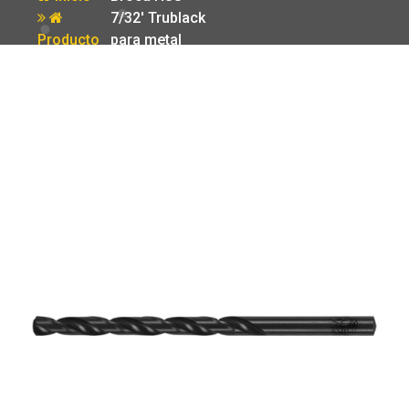
7/32′ Trublack
Producto
para metal
Truper