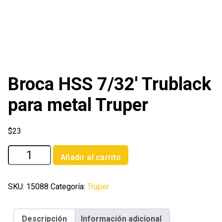
Broca HSS 7/32′ Trublack
para metal Truper
$
23
Broca
Añadir al carrito
HSS
7/32'
Trublack
SKU:
15088
Categoría:
Truper
para
metal
Descripción
Información adicional
Truper