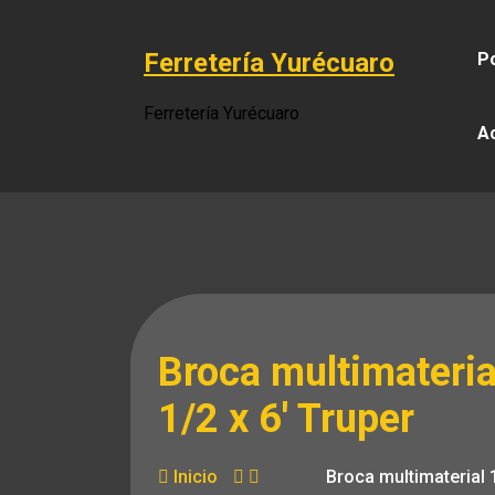
Saltar
al
Ferretería Yurécuaro
Po
contenido
Ferretería Yurécuaro
A
Broca multimateria
1/2 x 6′ Truper
Inicio
Broca multimaterial 