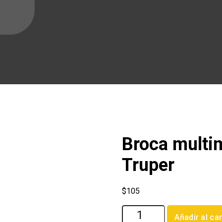
Broca multim
Truper
$
105
Broca
Añadir al car