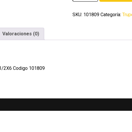
multimaterial
1/2
x
SKU:
101809
Categoría:
Trup
6'
Truper
Valoraciones (0)
cantidad
C-1/2X6 Codigo 101809