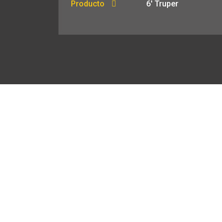
Producto
6′ Truper