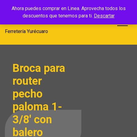
Saltar
Ferretería
Ahora puedes comprar en Linea. Aprovecha todos los
al
descuentos que tenemos para ti.
Descartar
Yurécuaro
contenido
Ferretería Yurécuaro
Broca para
router
pecho
paloma 1-
3/8′ con
balero