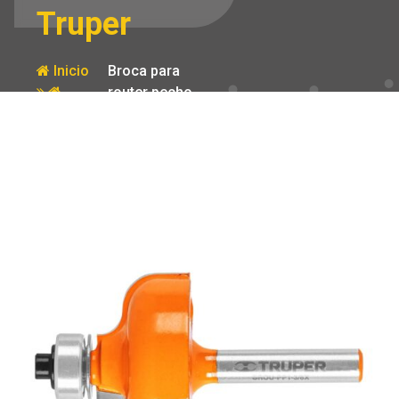
Truper
Inicio
Broca para
router pecho
Producto
paloma 1-3/8′
con balero
Truper