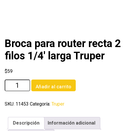
Broca para router recta 2
filos 1/4′ larga Truper
$
59
Broca
Añadir al carrito
para
router
recta
SKU:
11453
Categoría:
Truper
2
filos
Descripción
Información adicional
1/4'