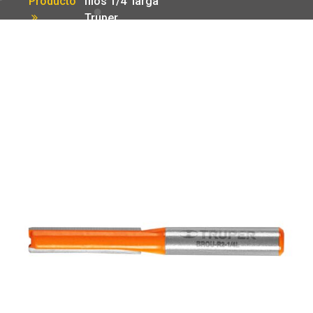
Producto
filos 1/4′ larga
Truper