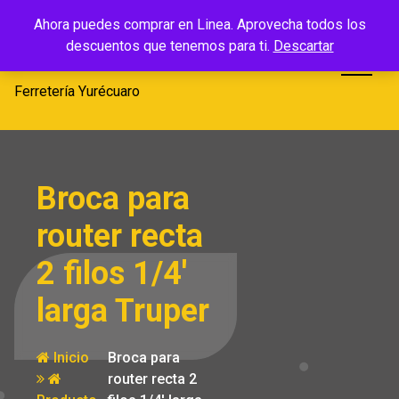
Saltar
Ferretería
Ahora puedes comprar en Linea. Aprovecha todos los
al
descuentos que tenemos para ti.
Descartar
Yurécuaro
contenido
Ferretería Yurécuaro
Broca para
router recta
2 filos 1/4′
larga Truper
Inicio
Broca para
router recta 2