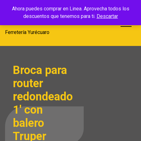
Saltar
Ferretería
Ahora puedes comprar en Linea. Aprovecha todos los
al
descuentos que tenemos para ti.
Descartar
Yurécuaro
contenido
Ferretería Yurécuaro
Broca para
router
redondeado
1′ con
balero
Truper