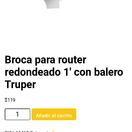
Broca para router
redondeado 1′ con balero
Truper
$
119
Broca
Añadir al carrito
para
router