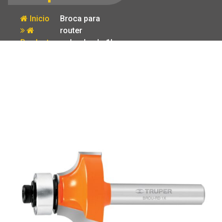
Inicio
Broca para
router
Producto
redondeado 1′
con balero
Truper