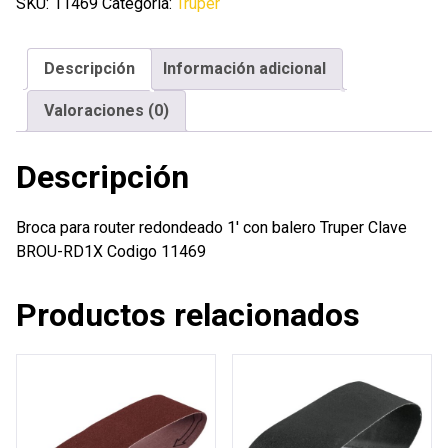
redondeado
SKU:
11469
Categoría:
Truper
1'
con
Descripción
Información adicional
balero
Truper
Valoraciones (0)
cantidad
Descripción
Broca para router redondeado 1′ con balero Truper Clave
BROU-RD1X Codigo 11469
Productos relacionados