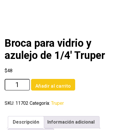
Broca para vidrio y
azulejo de 1/4′ Truper
$
48
Broca
Añadir al carrito
para
vidrio
y
SKU:
11702
Categoría:
Truper
azulejo
de
Descripción
Información adicional
1/4'