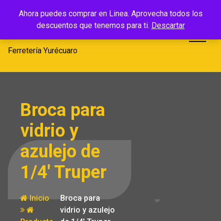
Saltar
Ferretería
Ahora puedes comprar en Linea. Aprovecha todos los
al
descuentos que tenemos para ti.
Descartar
Yurécuaro
contenido
Ferretería Yurécuaro
Broca para
vidrio y
azulejo de
1/4′ Truper
Inicio
Broca para
vidrio y azulejo