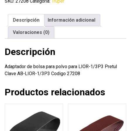
para
SKU:
27208
Categoría:
Truper
polvo
para
Descripción
Información adicional
LIOR-
1/3P3
Valoraciones (0)
Pretul
cantidad
Descripción
Adaptador de bolsa para polvo para LIOR-1/3P3 Pretul
Clave AB-LIOR-1/3P3 Codigo 27208
Productos relacionados