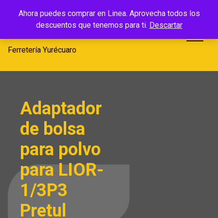
Saltar
Ferretería
Ahora puedes comprar en Linea. Aprovecha todos los
al
descuentos que tenemos para ti.
Descartar
Yurécuaro
contenido
Ferretería Yurécuaro
Adaptador
de bolsa
para polvo
para LIOR-
1/3P3
Pretul