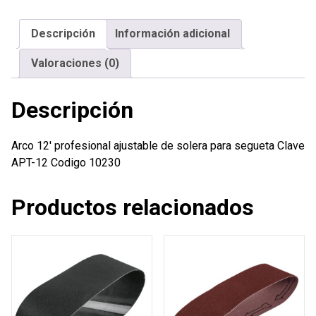
de
solera
Descripción
Información adicional
para
segueta
Valoraciones (0)
cantidad
Descripción
Arco 12′ profesional ajustable de solera para segueta Clave
APT-12 Codigo 10230
Productos relacionados