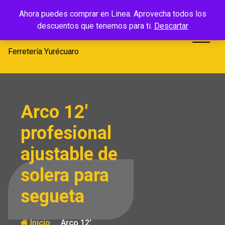
Saltar
Ferretería
Ahora puedes comprar en Linea. Aprovecha todos los
al
descuentos que tenemos para ti.
Descartar
Yurécuaro
contenido
Ferretería Yurécuaro
Arco 12′
profesional
ajustable de
solera para
segueta
Inicio
Arco 12′