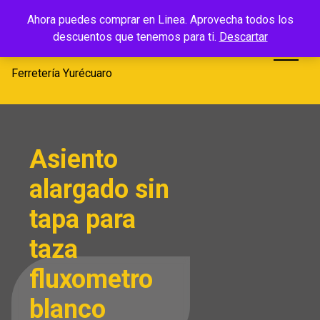
Saltar
Ferretería
Ahora puedes comprar en Linea. Aprovecha todos los
al
descuentos que tenemos para ti.
Descartar
Yurécuaro
contenido
Ferretería Yurécuaro
Asiento
alargado sin
tapa para
taza
fluxometro
blanco