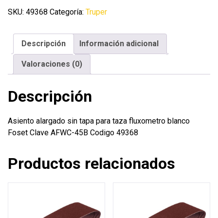
tapa
SKU:
49368
Categoría:
Truper
para
taza
Descripción
Información adicional
fluxometro
blanco
Valoraciones (0)
Foset
cantidad
Descripción
Asiento alargado sin tapa para taza fluxometro blanco
Foset Clave AFWC-45B Codigo 49368
Productos relacionados