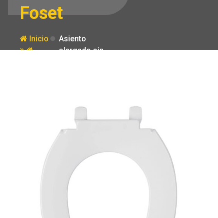
Foset
Inicio
Asiento
alargado sin
Producto
tapa para taza
fluxometro
blanco Foset