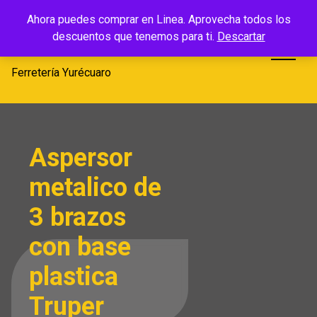
Saltar
Ferretería
Ahora puedes comprar en Linea. Aprovecha todos los
al
descuentos que tenemos para ti.
Descartar
Yurécuaro
contenido
Ferretería Yurécuaro
Aspersor
metalico de
3 brazos
con base
plastica
Truper