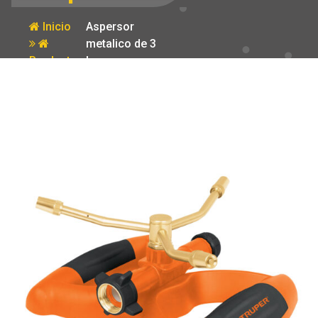
Inicio
Aspersor
metalico de 3
Producto
brazos con
base plastica
Truper