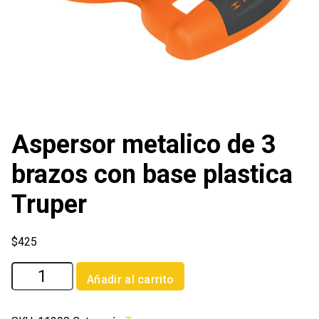
Aspersor metalico de 3
brazos con base plastica
Truper
$
425
Aspersor
Añadir al carrito
metalico
de