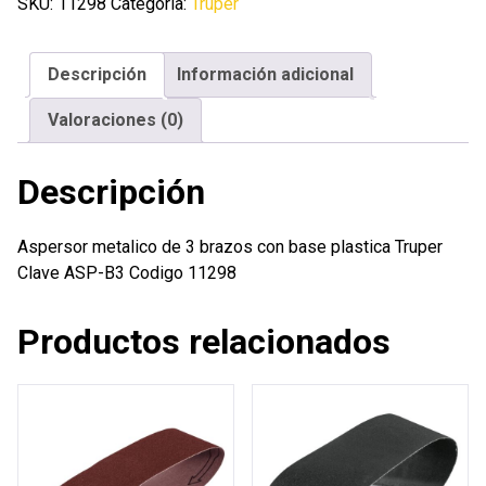
3
SKU:
11298
Categoría:
Truper
brazos
con
Descripción
Información adicional
base
plastica
Valoraciones (0)
Truper
cantidad
Descripción
Aspersor metalico de 3 brazos con base plastica Truper
Clave ASP-B3 Codigo 11298
Productos relacionados