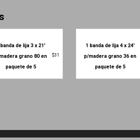
s
 banda de lija 3 x 21′
1 banda de lija 4 x 24′
$
31
madera grano 80 en
p/madera grano 36 en
paquete de 5
paquete de 5