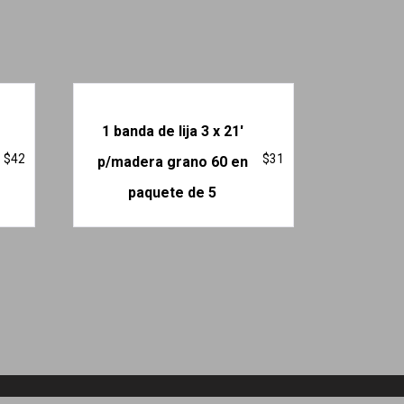
1 banda de lija 3 x 21′
$
42
$
31
p/madera grano 60 en
paquete de 5