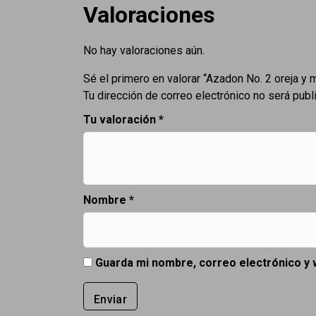
Valoraciones
No hay valoraciones aún.
Sé el primero en valorar “Azadon No. 2 oreja y m
Tu dirección de correo electrónico no será publ
Tu valoración
*
Nombre
*
Guarda mi nombre, correo electrónico y