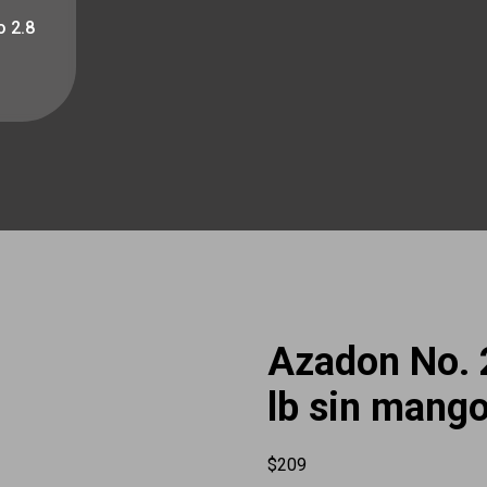
o 2.8
Azadon No. 2
lb sin mango
$
209