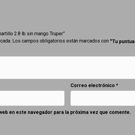
artillo 2.8 lb sin mango Truper”
icada.
Los campos obligatorios están marcados con
*
Tu puntu
Correo electrónico
*
 web en este navegador para la próxima vez que comente.