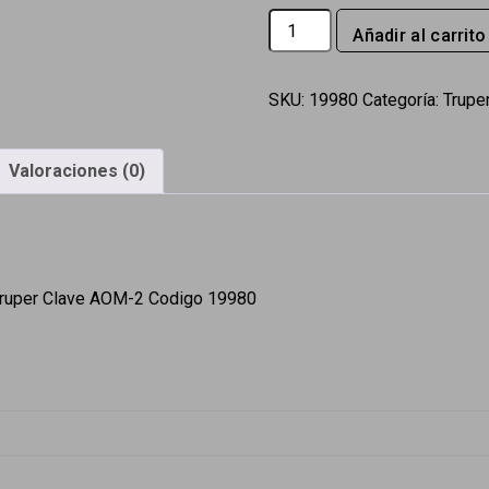
Azadon
Añadir al carrito
No.
2
oreja
SKU:
19980
Categoría:
Trupe
y
martillo
Valoraciones (0)
2.8
lb
sin
mango
Truper
o Truper Clave AOM-2 Codigo 19980
cantidad