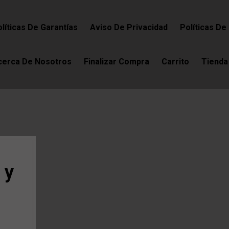
líticas De Garantías
Aviso De Privacidad
Políticas De
cerca De Nosotros
Finalizar Compra
Carrito
Tienda
 y