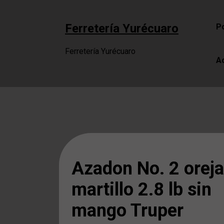
Saltar
al
Ferretería Yurécuaro
Po
contenido
Ferretería Yurécuaro
A
Azadon No. 2 oreja
martillo 2.8 lb sin
mango Truper