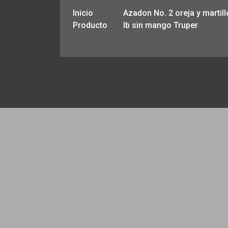
Inicio
Azadon No. 2 oreja y martill
Producto
lb sin mango Truper