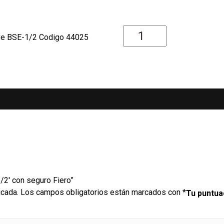
cantidad
ave BSE-1/2 Codigo 44025
/2′ con seguro Fiero”
icada.
Los campos obligatorios están marcados con
*
Tu puntu