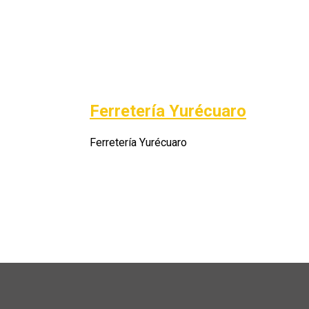
Saltar
al
contenido
Ferretería Yurécuaro
Ferretería Yurécuaro