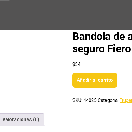
Bandola de a
seguro Fiero
$
54
Bandola
Añadir al carrito
de
acero
de
SKU:
44025
Categoría:
Trupe
1/2'
con
seguro
Valoraciones (0)
Fiero