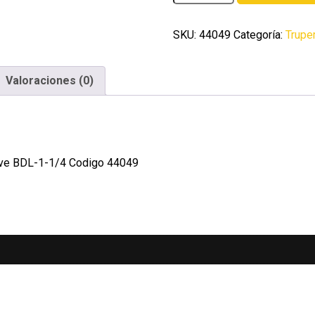
destorcedora
de
laton
SKU:
44049
Categoría:
Trupe
1-
1/4'
Valoraciones (0)
Fiero
cantidad
lave BDL-1-1/4 Codigo 44049