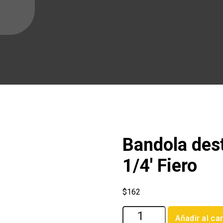
Bandola dest
1/4′ Fiero
$
162
Bandola
Añadir al car