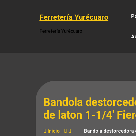
Saltar
al
Ferretería Yurécuaro
Po
contenido
Ferretería Yurécuaro
A
Bandola destorced
de laton 1-1/4′ Fie
Inicio
Bandola destorcedora 