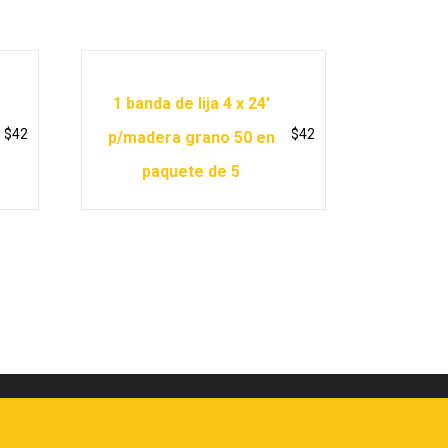
1 banda de lija 4 x 24′
$
42
$
42
p/madera grano 50 en
paquete de 5