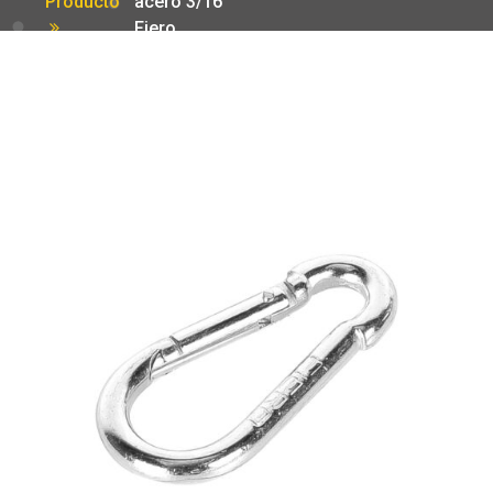
Producto
acero 3/16′
Fiero