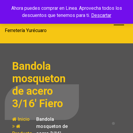
Saltar
Ferretería
Ahora puedes comprar en Linea. Aprovecha todos los
al
descuentos que tenemos para ti.
Descartar
Yurécuaro
contenido
Ferretería Yurécuaro
Bandola
mosqueton
de acero
3/16′ Fiero
Inicio
Bandola
mosqueton de