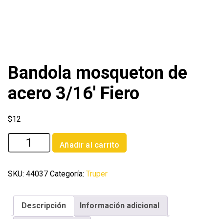
Bandola mosqueton de
acero 3/16′ Fiero
$
12
Bandola
Añadir al carrito
mosqueton
de
acero
SKU:
44037
Categoría:
Truper
3/16'
Fiero
Descripción
Información adicional
cantidad