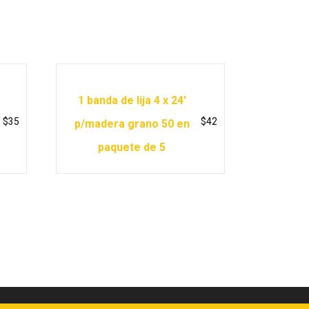
1 banda de lija 4 x 24′
$
35
$
42
p/madera grano 50 en
paquete de 5