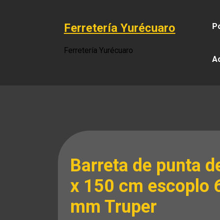
Saltar
al
Ferretería Yurécuaro
Po
contenido
Ferretería Yurécuaro
A
Barreta de punta de
x 150 cm escoplo 
mm Truper