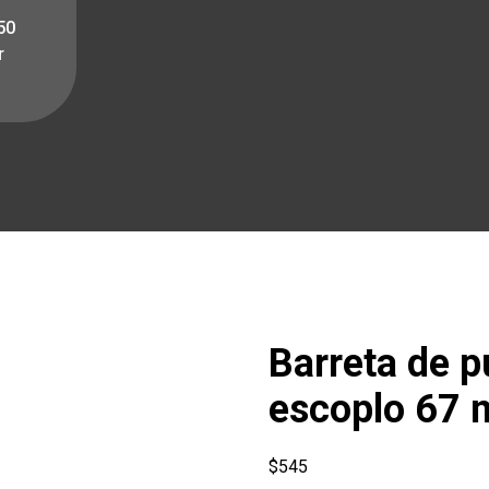
50
r
Barreta de p
escoplo 67 
$
545