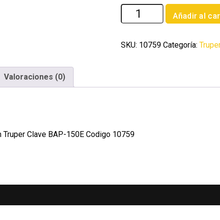
Barreta
Añadir al car
de
punta
de
SKU:
10759
Categoría:
Trupe
1'
x
Valoraciones (0)
150
cm
escoplo
67
mm
mm Truper Clave BAP-150E Codigo 10759
Truper
cantidad