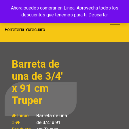
Saltar
Ferretería
Ahora puedes comprar en Linea. Aprovecha todos los
al
descuentos que tenemos para ti.
Descartar
Yurécuaro
contenido
Ferretería Yurécuaro
Barreta de
una de 3/4′
x 91 cm
Truper
Inicio
Barreta de una
de 3/4′ x 91