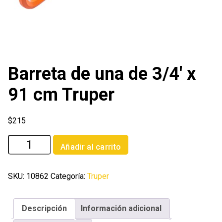
Barreta de una de 3/4′ x
91 cm Truper
$
215
Barreta
Añadir al carrito
de
una
de
SKU:
10862
Categoría:
Truper
3/4'
x
Descripción
Información adicional
91