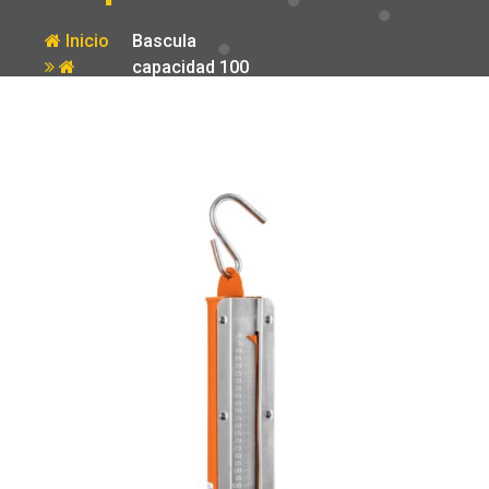
Inicio
Bascula
capacidad 100
Producto
kg romana de
resorte Truper