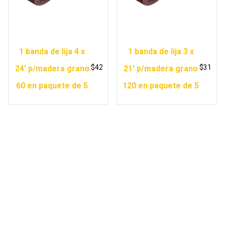
1 banda de lija 4 x
1 banda de lija 3 x
$
42
$
31
24′ p/madera grano
21′ p/madera grano
60 en paquete de 5
120 en paquete de 5
Copyright © 2026 Ferretería Yurécuaro |