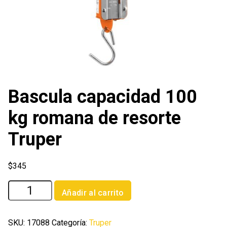
Bascula capacidad 100
kg romana de resorte
Truper
$
345
Bascula
Añadir al carrito
capacidad
100
kg
SKU:
17088
Categoría:
Truper