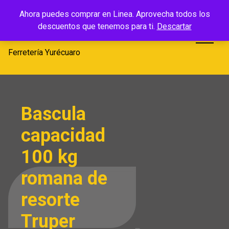
Saltar
Ferretería
Ahora puedes comprar en Linea. Aprovecha todos los
al
descuentos que tenemos para ti.
Descartar
Yurécuaro
contenido
Ferretería Yurécuaro
Bascula
capacidad
100 kg
romana de
resorte
Truper