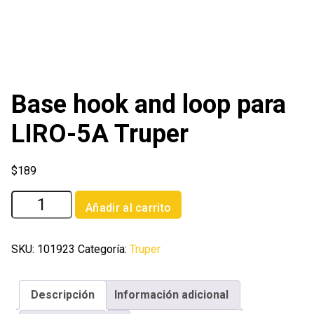
Base hook and loop para
LIRO-5A Truper
$
189
Base
Añadir al carrito
hook
and
loop
SKU:
101923
Categoría:
Truper
para
LIRO-
Descripción
Información adicional
5A