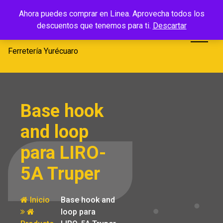
Saltar
Ferretería
Ahora puedes comprar en Linea. Aprovecha todos los
al
descuentos que tenemos para ti.
Descartar
Yurécuaro
contenido
Ferretería Yurécuaro
Base hook
and loop
para LIRO-
5A Truper
Inicio
Base hook and
loop para