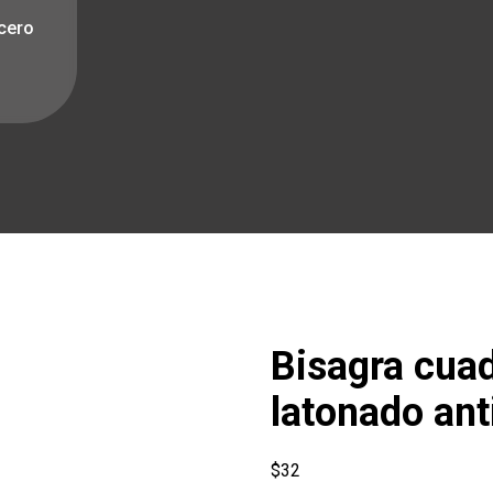
acero
Bisagra cuad
latonado an
$
32