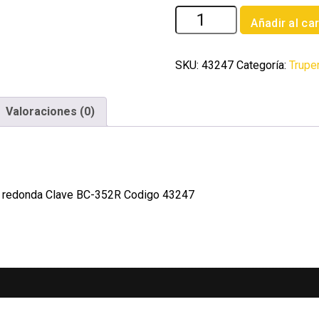
Bisagra
Añadir al car
cuadrada
3-
1/2'
SKU:
43247
Categoría:
Trupe
acero
latonado
Valoraciones (0)
antiguo
redonda
cantidad
uo redonda Clave BC-352R Codigo 43247