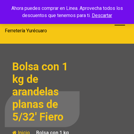
Saltar
Ferretería
Ahora puedes comprar en Linea. Aprovecha todos los
al
descuentos que tenemos para ti.
Descartar
Yurécuaro
contenido
Ferretería Yurécuaro
Bolsa con 1
kg de
arandelas
planas de
5/32′ Fiero
Inicio
Bolsa con 1 kg