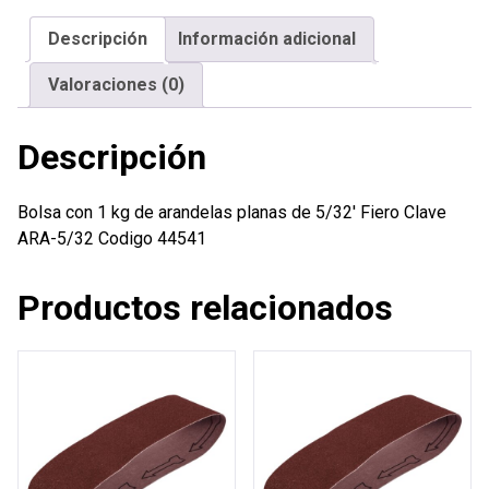
arandelas
Descripción
Información adicional
planas
de
Valoraciones (0)
5/32'
Fiero
Descripción
cantidad
Bolsa con 1 kg de arandelas planas de 5/32′ Fiero Clave
ARA-5/32 Codigo 44541
Productos relacionados