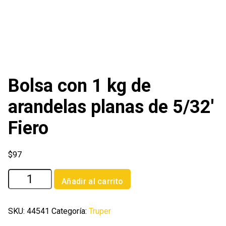
Bolsa con 1 kg de
arandelas planas de 5/32′
Fiero
$
97
Bolsa
Añadir al carrito
con
1
kg
SKU:
44541
Categoría:
Truper
de