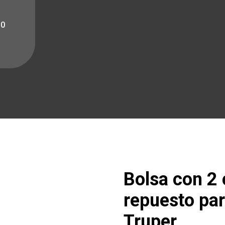
10
Bolsa con 2
repuesto p
Truper