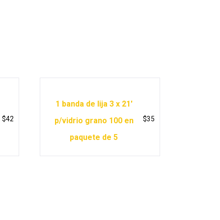
1 banda de lija 3 x 21′
$
42
$
35
p/vidrio grano 100 en
paquete de 5