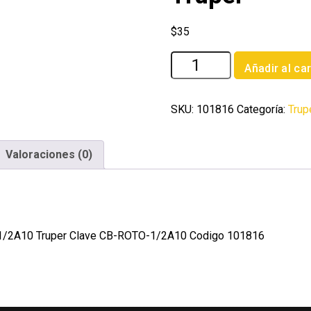
$
35
Bolsa
Añadir al car
con
2
carbones
SKU:
101816
Categoría:
Trup
de
repuesto
Valoraciones (0)
para
ROTO-
1/2A10
Truper
cantidad
-1/2A10 Truper Clave CB-ROTO-1/2A10 Codigo 101816