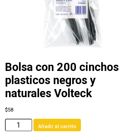
Bolsa con 200 cinchos
plasticos negros y
naturales Volteck
$
58
Bolsa
Añadir al carrito
con
200