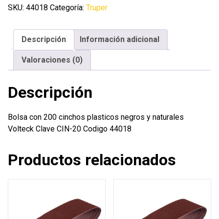
cinchos
SKU:
44018
Categoría:
Truper
plasticos
negros
Descripción
Información adicional
y
naturales
Valoraciones (0)
Volteck
cantidad
Descripción
Bolsa con 200 cinchos plasticos negros y naturales
Volteck Clave CIN-20 Codigo 44018
Productos relacionados