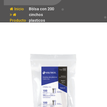
Inicio
Bolsa con 200
cinchos
Producto
plasticos
negros y
naturales
Volteck