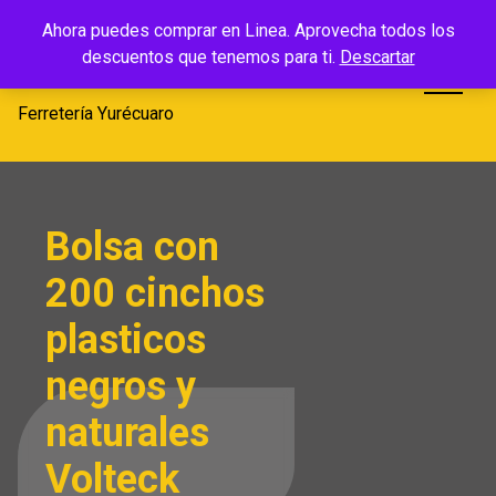
Saltar
Ferretería
Ahora puedes comprar en Linea. Aprovecha todos los
al
descuentos que tenemos para ti.
Descartar
Yurécuaro
contenido
Ferretería Yurécuaro
Bolsa con
200 cinchos
plasticos
negros y
naturales
Volteck