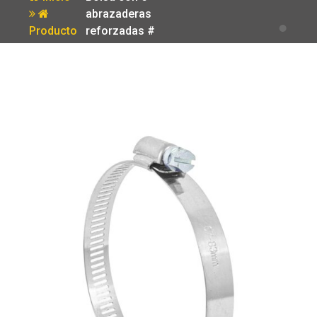
abrazaderas
Producto
reforzadas #
44 2-5/8 – 3-
1/4′