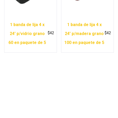
1 banda de lija 4 x
1 banda de lija 4 x
$
42
$
42
24′ p/vidrio grano
24′ p/madera grano
60 en paquete de 5
100 en paquete de 5
Copyright © 2026 Ferretería Yurécuaro |