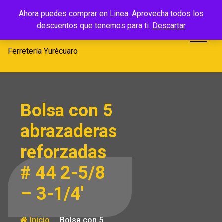
Saltar
Ferretería
Ahora puedes comprar en Linea. Aprovecha todos los
al
descuentos que tenemos para ti.
Descartar
Yurécuaro
contenido
Ferretería Yurécuaro
Bolsa con 5
abrazaderas
reforzadas
# 44 2-5/8
– 3-1/4′
Inicio
Bolsa con 5