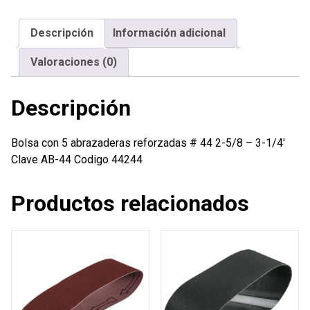
reforzadas
#
Descripción
Información adicional
44
2-
Valoraciones (0)
5/8
-
Descripción
3-
1/4'
cantidad
Bolsa con 5 abrazaderas reforzadas # 44 2-5/8 – 3-1/4′
Clave AB-44 Codigo 44244
Productos relacionados