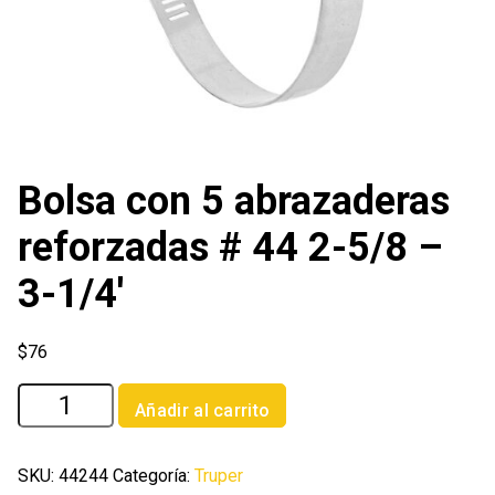
Bolsa con 5 abrazaderas
reforzadas # 44 2-5/8 –
3-1/4′
$
76
Bolsa
Añadir al carrito
con
5
abrazaderas
SKU:
44244
Categoría:
Truper