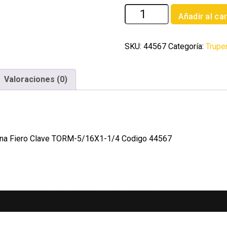
Bolsa
Añadir al car
con
60
tornillos
SKU:
44567
Categoría:
Trupe
5/16'
x
Valoraciones (0)
1-
1/4'
tipo
maquina
Fiero
aquina Fiero Clave TORM-5/16X1-1/4 Codigo 44567
cantidad