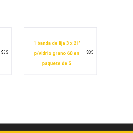
1 banda de lija 3 x 21′
$
35
$
35
p/vidrio grano 60 en
paquete de 5