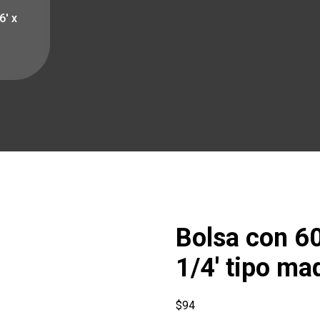
6′ x
Bolsa con 60 
1/4′ tipo ma
$
94