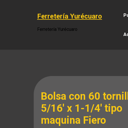
Saltar
al
Ferretería Yurécuaro
Po
contenido
Ferretería Yurécuaro
A
Bolsa con 60 tornil
5/16′ x 1-1/4′ tipo
maquina Fiero