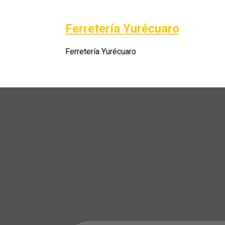
Saltar
al
Ferretería Yurécuaro
Po
contenido
Ferretería Yurécuaro
A