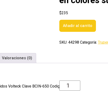
en colores s
$
235
Bote
Añadir al carrito
con
650
cinchos
SKU:
44298
Categoría:
Trupe
plasticos
en
colores
Valoraciones (0)
surtidos
Volteck
cantidad
rtidos Volteck Clave BCIN-650 Codigo 44298