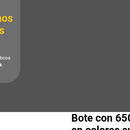
hos
s
ticos
k
Bote con 650