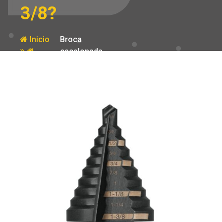
3/8?
Inicio
Broca
escalonada
Producto
oxido negro 10
escalones 1/4′
a 1-3/8?