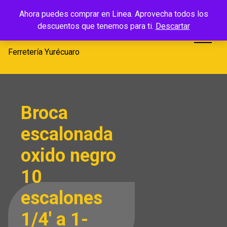
Saltar
Ferretería
Ahora puedes comprar en Linea. Aprovecha todos los
al
descuentos que tenemos para ti.
Descartar
Yurécuaro
contenido
Ferretería Yurécuaro
Broca
escalonada
oxido negro
10
escalones
1/4′ a 1-