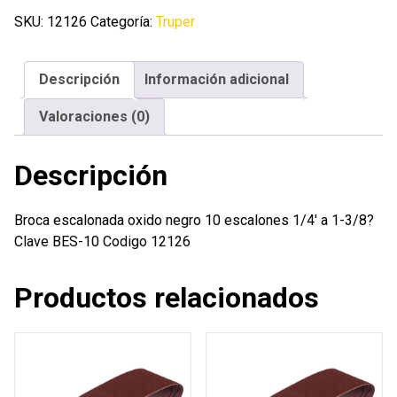
negro
SKU:
12126
Categoría:
Truper
10
escalones
Descripción
Información adicional
1/4'
a
Valoraciones (0)
1-
3/8?
Descripción
cantidad
Broca escalonada oxido negro 10 escalones 1/4′ a 1-3/8?
Clave BES-10 Codigo 12126
Productos relacionados