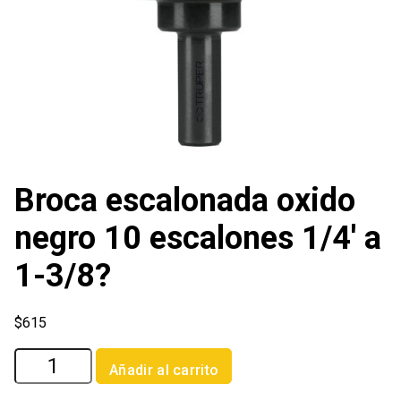
Broca escalonada oxido
negro 10 escalones 1/4′ a
1-3/8?
$
615
Broca
Añadir al carrito
escalonada
oxido