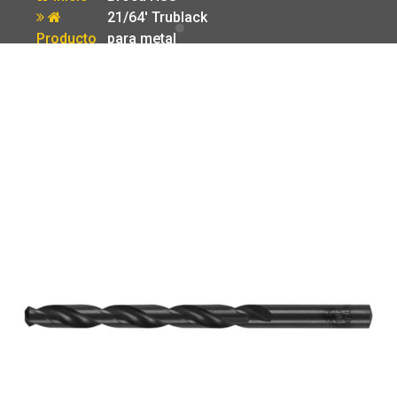
21/64′ Trublack
Producto
para metal
Truper