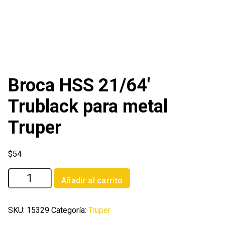
Broca HSS 21/64′
Trublack para metal
Truper
$
54
Broca
Añadir al carrito
HSS
21/64'
Trublack
SKU:
15329
Categoría:
Truper
para