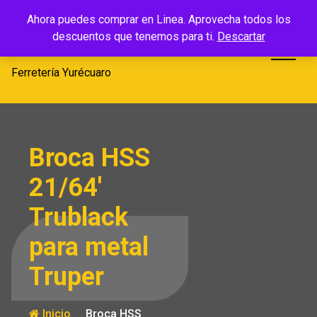
Saltar
Ferretería
Ahora puedes comprar en Linea. Aprovecha todos los
al
descuentos que tenemos para ti.
Descartar
Yurécuaro
contenido
Ferretería Yurécuaro
Broca HSS
21/64′
Trublack
para metal
Truper
Inicio
Broca HSS